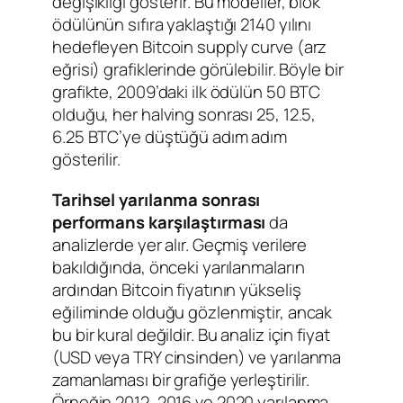
değişikliği gösterir. Bu modeller, blok
ödülünün sıfıra yaklaştığı 2140 yılını
hedefleyen Bitcoin supply curve (arz
eğrisi) grafiklerinde görülebilir. Böyle bir
grafikte, 2009’daki ilk ödülün 50 BTC
olduğu, her halving sonrası 25, 12.5,
6.25 BTC’ye düştüğü adım adım
gösterilir.
Tarihsel yarılanma sonrası
performans karşılaştırması
da
analizlerde yer alır. Geçmiş verilere
bakıldığında, önceki yarılanmaların
ardından Bitcoin fiyatının yükseliş
eğiliminde olduğu gözlenmiştir, ancak
bu bir kural değildir. Bu analiz için fiyat
(USD veya TRY cinsinden) ve yarılanma
zamanlaması bir grafiğe yerleştirilir.
Örneğin 2012, 2016 ve 2020 yarılanma