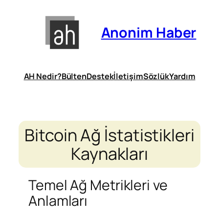
İçeriğe
geç
Anonim Haber
AH Nedir?
Bülten
Destek
İletişim
Sözlük
Yardım
Bitcoin Ağ İstatistikleri
Kaynakları
Temel Ağ Metrikleri ve
Anlamları