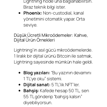
Lightning node’una bağlanabilirsin.
Biraz teknik bilgi ister.
Phoenix:
Non-custodial, kanal
yönetimini otomatik yapar. Orta
seviye.
Düşük Ücretli Mikroödemeler: Kahve,
Dijital Ürün Örnekleri
Lightning’in asıl gücü mikroödemelerde.
1 liralık bir dijital ürünü Bitcoin ile satmak,
Lightning sayesinde mümkün hale geldi.
Blog yazıları:
“Bu yazının devamını
1 TL’ye oku” sistemi.
Dijital sanat:
5 TL’lik NFT’ler.
Bahşiş:
Kafede hesap 50 TL, sen
55 TL gönderip “bahşiş kalsın”
diyebiliyorsun.