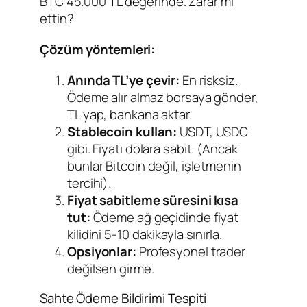
BTC 45.000 TL değerinde. Zarar mı
ettin?
Çözüm yöntemleri:
Anında TL’ye çevir:
En risksiz.
Ödeme alır almaz borsaya gönder,
TL yap, bankana aktar.
Stablecoin kullan:
USDT, USDC
gibi. Fiyatı dolara sabit. (Ancak
bunlar Bitcoin değil, işletmenin
tercihi).
Fiyat sabitleme süresini kısa
tut:
Ödeme ağ geçidinde fiyat
kilidini 5-10 dakikayla sınırla.
Opsiyonlar:
Profesyonel trader
değilsen girme.
Sahte Ödeme Bildirimi Tespiti