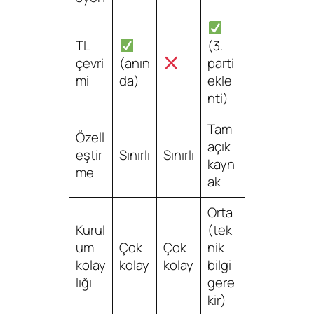
TL
(3.
çevri
(anın
parti
mi
da)
ekle
nti)
Tam
Özell
açık
eştir
Sınırlı
Sınırlı
kayn
me
ak
Orta
Kurul
(tek
um
Çok
Çok
nik
kolay
kolay
kolay
bilgi
lığı
gere
kir)