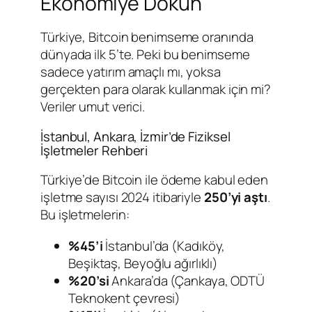
Ekonomiye Dokun
Türkiye, Bitcoin benimseme oranında
dünyada ilk 5’te. Peki bu benimseme
sadece yatırım amaçlı mı, yoksa
gerçekten para olarak kullanmak için mi?
Veriler umut verici.
İstanbul, Ankara, İzmir’de Fiziksel
İşletmeler Rehberi
Türkiye’de Bitcoin ile ödeme kabul eden
işletme sayısı 2024 itibariyle
250’yi aştı
.
Bu işletmelerin:
%45’i
İstanbul’da (Kadıköy,
Beşiktaş, Beyoğlu ağırlıklı)
%20’si
Ankara’da (Çankaya, ODTÜ
Teknokent çevresi)