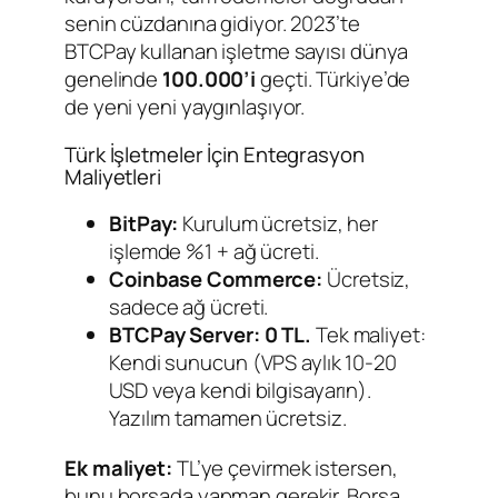
senin cüzdanına gidiyor. 2023’te
BTCPay kullanan işletme sayısı dünya
genelinde
100.000’i
geçti. Türkiye’de
de yeni yeni yaygınlaşıyor.
Türk İşletmeler İçin Entegrasyon
Maliyetleri
BitPay:
Kurulum ücretsiz, her
işlemde %1 + ağ ücreti.
Coinbase Commerce:
Ücretsiz,
sadece ağ ücreti.
BTCPay Server:
0 TL.
Tek maliyet:
Kendi sunucun (VPS aylık 10-20
USD veya kendi bilgisayarın).
Yazılım tamamen ücretsiz.
Ek maliyet:
TL’ye çevirmek istersen,
bunu borsada yapman gerekir. Borsa