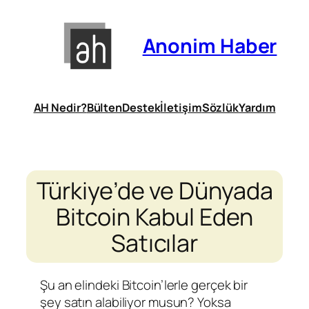
İçeriğe
geç
Anonim Haber
AH Nedir?
Bülten
Destek
İletişim
Sözlük
Yardım
Türkiye’de ve Dünyada
Bitcoin Kabul Eden
Satıcılar
Şu an elindeki Bitcoin’lerle gerçek bir
şey satın alabiliyor musun? Yoksa