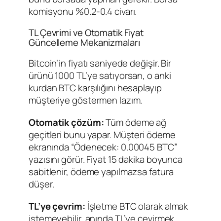
komisyonu %0.2-0.4 civarı.
TL Çevrimi ve Otomatik Fiyat
Güncelleme Mekanizmaları
Bitcoin’in fiyatı saniyede değişir. Bir
ürünü 1000 TL’ye satıyorsan, o anki
kurdan BTC karşılığını hesaplayıp
müşteriye göstermen lazım.
Otomatik çözüm:
Tüm ödeme ağ
geçitleri bunu yapar. Müşteri ödeme
ekranında “Ödenecek: 0.00045 BTC”
yazısını görür. Fiyat 15 dakika boyunca
sabitlenir, ödeme yapılmazsa fatura
düşer.
TL’ye çevrim:
İşletme BTC olarak almak
istemeyebilir, anında TL’ye çevirmek