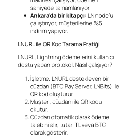
saniyede tamamlanıyor.
Ankara’da bir kitapçı:
LN node’u
çalıştırıyor, müşterilerine %5
indirim yapıyor.
LNURL ile QR Kod Tarama Pratiği
LNURL, Lightning ödemelerini kullanıcı
dostu yapan protokol. Nasıl çalışıyor?
İşletme, LNURL destekleyen bir
cüzdan (BTC Pay Server, LNBits) ile
QR kod oluşturur.
Müşteri, cüzdanı ile QR kodu
okutur.
Cüzdan otomatik olarak ödeme
talebini alır, tutarı TL veya BTC
olarak gösterir.