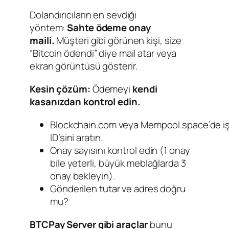
Dolandırıcıların en sevdiği
yöntem:
Sahte ödeme onay
maili.
Müşteri gibi görünen kişi, size
“Bitcoin ödendi” diye mail atar veya
ekran görüntüsü gösterir.
Kesin çözüm:
Ödemeyi
kendi
kasanızdan kontrol edin.
Blockchain.com veya Mempool.space’de i
ID’sini aratın.
Onay sayısını kontrol edin (1 onay
bile yeterli, büyük meblağlarda 3
onay bekleyin).
Gönderilen tutar ve adres doğru
mu?
BTCPay Server gibi araçlar
bunu