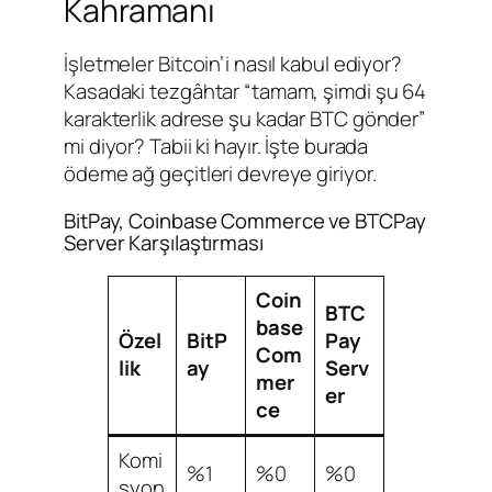
Kahramanı
İşletmeler Bitcoin’i nasıl kabul ediyor?
Kasadaki tezgâhtar “tamam, şimdi şu 64
karakterlik adrese şu kadar BTC gönder”
mi diyor? Tabii ki hayır. İşte burada
ödeme ağ geçitleri devreye giriyor.
BitPay, Coinbase Commerce ve BTCPay
Server Karşılaştırması
Coin
BTC
base
Özel
BitP
Pay
Com
lik
ay
Serv
mer
er
ce
Komi
%1
%0
%0
syon