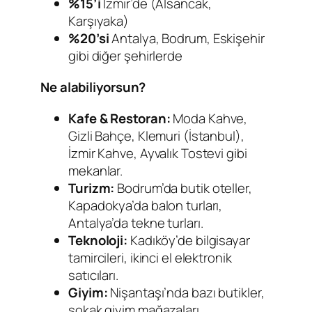
%15’i
İzmir’de (Alsancak,
Karşıyaka)
%20’si
Antalya, Bodrum, Eskişehir
gibi diğer şehirlerde
Ne alabiliyorsun?
Kafe & Restoran:
Moda Kahve,
Gizli Bahçe, Klemuri (İstanbul),
İzmir Kahve, Ayvalık Tostevi gibi
mekanlar.
Turizm:
Bodrum’da butik oteller,
Kapadokya’da balon turları,
Antalya’da tekne turları.
Teknoloji:
Kadıköy’de bilgisayar
tamircileri, ikinci el elektronik
satıcıları.
Giyim:
Nişantaşı’nda bazı butikler,
sokak giyim mağazaları.